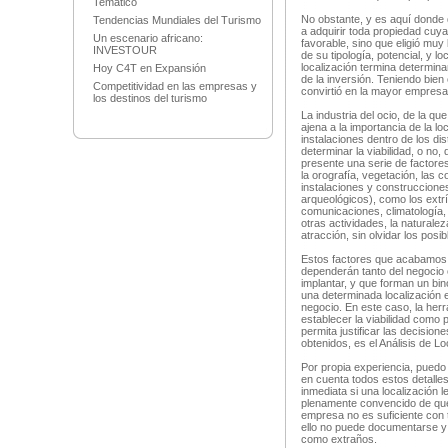
Temático
No obstante, y es aquí donde 
Tendencias Mundiales del Turismo
a adquirir toda propiedad cuy
Un escenario africano:
favorable, sino que eligió mu
INVESTOUR
de su tipología, potencial, y lo
localización termina determina
Hoy C4T en Expansión
de la inversión. Teniendo bien 
Competitividad en las empresas y
convirtió en la mayor empresa
los destinos del turismo
La industria del ocio, de la q
ajena a la importancia de la lo
instalaciones dentro de los dist
determinar la viabilidad, o no
presente una serie de factores
la orografía, vegetación, las co
instalaciones y construccione
arqueológicos), como los extr
comunicaciones, climatología, 
otras actividades, la naturale
atracción, sin olvidar los posi
Estos factores que acabamos
dependerán tanto del negocio c
implantar, y que forman un bin
una determinada localización 
negocio. En este caso, la herr
establecer la viabilidad como
permita justificar las decisio
obtenidos, es el Análisis de Lo
Por propia experiencia, puedo
en cuenta todos estos detalles
inmediata si una localización 
plenamente convencido de que 
empresa no es suficiente con 
ello no puede documentarse y 
como extraños.