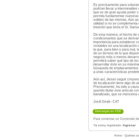
Es precisamente para solucio
podrían llevar a interminables
que es de gran ayuda poder c
permita fundamentar nuestra
solidez de las mismas. Aún as
utilidad si no se complementa 
intuición que tenía el Sr. Samue
De esta manera, el hecho de c
condicionantes que se derivan 
importancia para establecer c
rentables en una localización
la que, para bien o para mal, t
de un terreno de lo que disp
negocio más o menos desarroll
permitirá saber qué tipo de l
desarrollar éste en su máxima 
búsqueda de emplazamientos a
a unas características predet
Aún así, deseo seguir creyendo
de localización tiene algo de a
Precisamente, ha sido a causa
querido titular este artículo c
banalizado, que se menciona al 
Jordi Giralt– C4T
Descargar en PDF
Para comentar un Contenido tie
Ya estoy registrado.
Ingresar
Home
-
Quiénes s