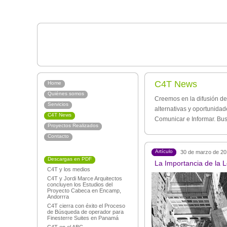
C4T News
Home
Quiénes somos
Creemos en la difusión de
Servicios
alternativas y oportunida
C4T News
Comunicar e Informar. Bu
Proyectos Realizados
Contacto
Artículo
30 de marzo de 2
Descargas en PDF
La Importancia de la L
C4T y los medios
C4T y Jordi Marce Arquitectos
concluyen los Estudios del
Proyecto Cabeca en Encamp,
Andorrra
C4T cierra con éxito el Proceso
de Búsqueda de operador para
Finesterre Suites en Panamá