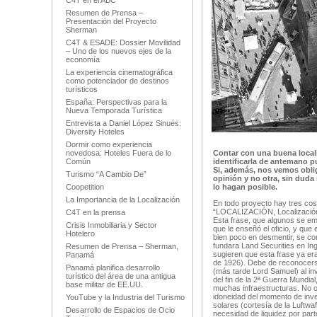
C4T en el ABC
Resumen de Prensa –
Presentación del Proyecto
Sherman
C4T & ESADE: Dossier Movilidad
– Uno de los nuevos ejes de la
economía
La experiencia cinematográfica
como potenciador de destinos
turísticos
España: Perspectivas para la
Nueva Temporada Turística
Entrevista a Daniel López Sinués:
Diversity Hoteles
Dormir como experiencia
novedosa: Hoteles Fuera de lo
Contar con una buena localiz
Común
identificarla de antemano p
Si, además, nos vemos oblig
Turismo “A Cambio De”
opinión y no otra, sin dud
Coopetition
lo hagan posible.
La Importancia de la Localización
En todo proyecto hay tres cos
“LOCALIZACIÓN, Localización y
C4T en la prensa
Esta frase, que algunos se em
Crisis Inmobiliaria y Sector
que le enseñó el oficio, y q
Hotelero
bien poco en desmentir, se co
fundara Land Securities en Ing
Resumen de Prensa – Sherman,
sugieren que esta frase ya era
Panamá
de 1926). Debe de reconocerse
Panamá planifica desarrollo
(más tarde Lord Samuel) al inv
turístico del área de una antigua
del fin de la 2ª Guerra Mundi
base militar de EE.UU.
muchas infraestructuras. No 
idoneidad del momento de inver
YouTube y la Industria del Turismo
solares (cortesía de la Luftwa
Desarrollo de Espacios de Ocio
necesidad de liquidez por par