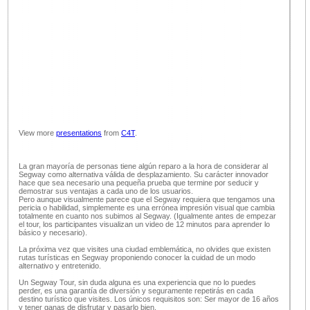
View more
presentations
from
C4T
.
La gran mayoría de personas tiene algún reparo a la hora de considerar al
Segway como alternativa válida de desplazamiento. Su carácter innovador
hace que sea necesario una pequeña prueba que termine por seducir y
demostrar sus ventajas a cada uno de los usuarios.
Pero aunque visualmente parece que el Segway requiera que tengamos una
pericia o habilidad, simplemente es una errónea impresión visual que cambia
totalmente en cuanto nos subimos al Segway. (Igualmente antes de empezar
el tour, los participantes visualizan un video de 12 minutos para aprender lo
básico y necesario).
La próxima vez que visites una ciudad emblemática, no olvides que existen
rutas turísticas en Segway proponiendo conocer la cuidad de un modo
alternativo y entretenido.
Un Segway Tour, sin duda alguna es una experiencia que no lo puedes
perder, es una garantía de diversión y seguramente repetirás en cada
destino turístico que visites. Los únicos requisitos son: Ser mayor de 16 años
y tener ganas de disfrutar y pasarlo bien.