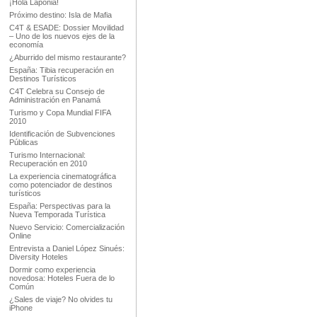
¡Hola Laponia!
Próximo destino: Isla de Mafia
C4T & ESADE: Dossier Movilidad
– Uno de los nuevos ejes de la
economía
¿Aburrido del mismo restaurante?
España: Tibia recuperación en
Destinos Turísticos
C4T Celebra su Consejo de
Administración en Panamá
Turismo y Copa Mundial FIFA
2010
Identificación de Subvenciones
Públicas
Turismo Internacional:
Recuperación en 2010
La experiencia cinematográfica
como potenciador de destinos
turísticos
España: Perspectivas para la
Nueva Temporada Turística
Nuevo Servicio: Comercialización
Online
Entrevista a Daniel López Sinués:
Diversity Hoteles
Dormir como experiencia
novedosa: Hoteles Fuera de lo
Común
¿Sales de viaje? No olvides tu
iPhone