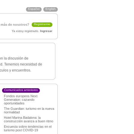
Español
English
Registrarme
 más de nosotros?
Ya estoy registrado.
Ingresar
en la discusión de
 Red. Tenemos necesidad de
ulos y encuentros.
Comunicados anteriores
Fondos europeos Next
Generation: cazando
oportunidades
The Guardian: turismo en la nueva
normalidad
Hotel Marina Badalona: la
construcción avanza a buen ritmo
Encuesta sobre tendencias en el
turismo post COVID-19