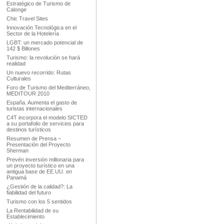
Estratégico de Turismo de
Calonge
Chic Travel Sites
Innovación Tecnológica en el
Sector de la Hotelería
LGBT: un mercado potencial de
142 $ Billones
Turismo: la revolución se hará
realidad
Un nuevo recorrido: Rutas
Culturales
Foro de Turismo del Mediterráneo,
MEDITOUR 2010
España. Aumenta el gasto de
turistas internacionales
C4T incorpora el modelo SICTED
a su portafolio de servicios para
destinos turísticos
Resumen de Prensa –
Presentación del Proyecto
Sherman
Prevén inversión millonaria para
un proyecto turístico en una
antigua base de EE.UU. en
Panamá
¿Gestión de la calidad?: La
fiabilidad del futuro
Turismo con los 5 sentidos
La Rentabilidad de su
Establecimiento