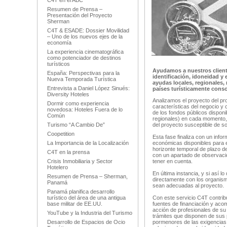
C4T en el ABC
Resumen de Prensa –
Presentación del Proyecto
Sherman
C4T & ESADE: Dossier Movilidad
– Uno de los nuevos ejes de la
economía
La experiencia cinematográfica
como potenciador de destinos
turísticos
Ayudamos a nuestros cliente
España: Perspectivas para la
identificación, idoneidad y
Nueva Temporada Turística
ayudas locales, regionales, 
Entrevista a Daniel López Sinués:
países turísticamente cons
Diversity Hoteles
Analizamos el proyecto del prom
Dormir como experiencia
características del negocio y 
novedosa: Hoteles Fuera de lo
de los fondos públicos disponi
Común
regionales) en cada momento, 
Turismo “A Cambio De”
del proyecto susceptible de so
Coopetition
Esta fase finaliza con un inf
La Importancia de la Localización
económicas disponibles para el
horizonte temporal de plazo d
C4T en la prensa
con un apartado de observaci
Crisis Inmobiliaria y Sector
tener en cuenta.
Hotelero
En última instancia, y si así l
Resumen de Prensa – Sherman,
directamente con los organis
Panamá
sean adecuadas al proyecto.
Panamá planifica desarrollo
turístico del área de una antigua
Con este servicio C4T contribuy
base militar de EE.UU.
fuentes de financiación y acomp
acción de profesionales de su
YouTube y la Industria del Turismo
trámites que disponen de sus 
Desarrollo de Espacios de Ocio
pormenores de las exigencias a