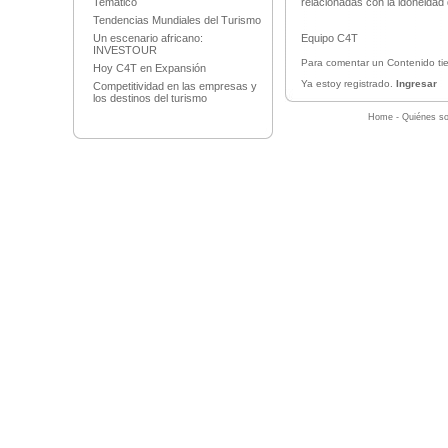
Temático
relacionadas con la idoneidad 
Tendencias Mundiales del Turismo
Un escenario africano:
Equipo C4T
INVESTOUR
Para comentar un Contenido tie
Hoy C4T en Expansión
Ya estoy registrado.
Ingresar
Competitividad en las empresas y
los destinos del turismo
Home
-
Quiénes s