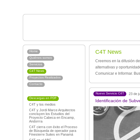
C4T News
Home
Quiénes somos
Creemos en la difusión de
Servicios
alternativas y oportunida
C4T News
Comunicar e Informar. Bu
Proyectos Realizados
Contacto
Nuevo Servicio C4T
23 de j
Descargas en PDF
Identificación de Subv
C4T y los medios
C4T y Jordi Marce Arquitectos
concluyen los Estudios del
Proyecto Cabeca en Encamp,
Andorrra
C4T cierra con éxito el Proceso
de Búsqueda de operador para
Finesterre Suites en Panamá