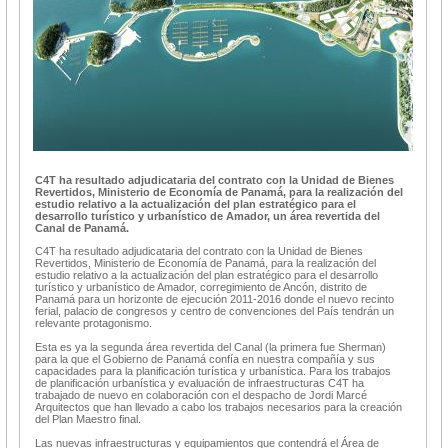
C4T ha resultado adjudicataria del contrato con la Unidad de Bienes
Revertidos, Ministerio de Economía de Panamá, para la realización del
estudio relativo a la actualización del plan estratégico para el
desarrollo turístico y urbanístico de Amador, un área revertida del
Canal de Panamá.
C4T ha resultado adjudicataria del contrato con la Unidad de Bienes
Revertidos, Ministerio de Economía de Panamá, para la realización del
estudio relativo a la actualización del plan estratégico para el desarrollo
turístico y urbanístico de Amador, corregimiento de Ancón, distrito de
Panamá para un horizonte de ejecución 2011-2016 donde el nuevo recinto
ferial, palacio de congresos y centro de convenciones del País tendrán un
relevante protagonismo.
Esta es ya la segunda área revertida del Canal (la primera fue Sherman)
para la que el Gobierno de Panamá confía en nuestra compañía y sus
capacidades para la planificación turística y urbanística. Para los trabajos
de planificación urbanística y evaluación de infraestructuras C4T ha
trabajado de nuevo en colaboración con el despacho de Jordi Marcé
Arquitectos que han llevado a cabo los trabajos necesarios para la creación
del Plan Maestro final.
Las nuevas infraestructuras y equipamientos que contendrá el Área de