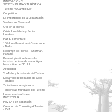
INNOVACIÓN Y
SOSTENIBILIDAD TURÍSTICA
Turismo “A Cambio De”
Coopetition
La Importancia de la Localización
Vuelven las Terrazas!
C4T en la prensa
Crisis Inmobiliaria y Sector
Hotelero
Haz tu comentario
13th Hotel Investment Conference
- Berlín
Resumen de Prensa – Sherman,
Panamá
Panamá planifica desarrollo
turístico del área de una antigua
base militar de EE.UU.
Actualidad
YouTube y la Industria del Turismo
Desarrollo de Espacios de Ocio
Temático
Te invitamos a registrarte
Tendencias Mundiales del Turismo
Un escenario africano:
INVESTOUR
Hoy C4T en Expansión
Creación de Consulting 4 Tourism
- C4T