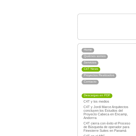
Home
Quiénes somos
Servicios
C4T News
Proyectos Realizados
Contacto
Descargas en PDF
C4T y los medios
C4T y Jordi Marce Arquitectos
concluyen los Estudios del
Proyecto Cabeca en Encamp,
Andorrra
C4T cierra con éxito el Proceso
de Búsqueda de operador para
Finesterre Suites en Panamá