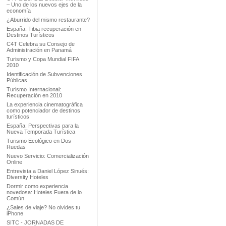
– Uno de los nuevos ejes de la
economía
¿Aburrido del mismo restaurante?
España: Tibia recuperación en
Destinos Turísticos
C4T Celebra su Consejo de
Administración en Panamá
Turismo y Copa Mundial FIFA
2010
Identificación de Subvenciones
Públicas
Turismo Internacional:
Recuperación en 2010
La experiencia cinematográfica
como potenciador de destinos
turísticos
España: Perspectivas para la
Nueva Temporada Turística
Turismo Ecológico en Dos
Ruedas
Nuevo Servicio: Comercialización
Online
Entrevista a Daniel López Sinués:
Diversity Hoteles
Dormir como experiencia
novedosa: Hoteles Fuera de lo
Común
¿Sales de viaje? No olvides tu
iPhone
SITC - JORNADAS DE