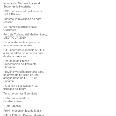
Innovación Tecnológica en el
Sector de la Hotelería
LGBT: un mercado potencial de
142 $ Billones
Turismo: la revolución se hará
realidad
Un nuevo recorrido: Rutas
Culturales
Foro de Turismo del Mediterráneo,
MEDITOUR 2010
España. Aumenta el gasto de
turistas internacionales
C4T incorpora el modelo SICTED
a su portafolio de servicios para
destinos turísticos
Resumen de Prensa –
Presentación del Proyecto
Sherman
Prevén inversión millonaria para
un proyecto turístico en una
antigua base de EE.UU. en
Panamá
¿Gestión de la calidad?: La
fiabilidad del futuro
Turismo con los 5 sentidos
La Rentabilidad de su
Establecimiento
¡Hola Laponia!
Próximo destino: Isla de Mafia
C4T & ESADE: Dossier Movilidad