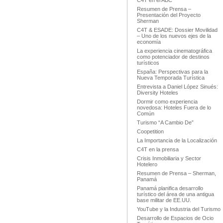
C4T en el ABC
Resumen de Prensa –
Presentación del Proyecto
Sherman
C4T & ESADE: Dossier Movilidad
– Uno de los nuevos ejes de la
economía
La experiencia cinematográfica
como potenciador de destinos
turísticos
España: Perspectivas para la
Nueva Temporada Turística
Entrevista a Daniel López Sinués:
Diversity Hoteles
Dormir como experiencia
novedosa: Hoteles Fuera de lo
Común
Turismo “A Cambio De”
Coopetition
La Importancia de la Localización
C4T en la prensa
Crisis Inmobiliaria y Sector
Hotelero
Resumen de Prensa – Sherman,
Panamá
Panamá planifica desarrollo
turístico del área de una antigua
base militar de EE.UU.
YouTube y la Industria del Turismo
Desarrollo de Espacios de Ocio