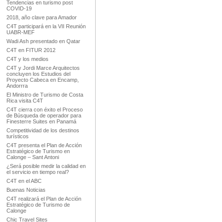
Tendencias en turismo post
COVID-19
2018, año clave para Amador
C4T participará en la VII Reunión
UABR-MEF
Wadi Ash presentado en Qatar
C4T en FITUR 2012
C4T y los medios
C4T y Jordi Marce Arquitectos
concluyen los Estudios del
Proyecto Cabeca en Encamp,
Andorrra
El Ministro de Turismo de Costa
Rica visita C4T
C4T cierra con éxito el Proceso
de Búsqueda de operador para
Finesterre Suites en Panamá
Competitividad de los destinos
turísticos
C4T presenta el Plan de Acción
Estratégico de Turismo en
Calonge – Sant Antoni
¿Será posible medir la calidad en
el servicio en tiempo real?
C4T en el ABC
Buenas Noticias
C4T realizará el Plan de Acción
Estratégico de Turismo de
Calonge
Chic Travel Sites