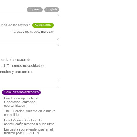
Español
English
Registrarme
 más de nosotros?
Ya estoy registrado.
Ingresar
 en la discusión de
a Red. Tenemos necesidad de
nculos y encuentros.
Comunicados anteriores
Fondos europeos Next
Generation: cazando
oportunidades
The Guardian: turismo en la nueva
normalidad
Hotel Marina Badalona: la
construcción avanza a buen ritmo
Encuesta sobre tendencias en el
turismo post COVID-19