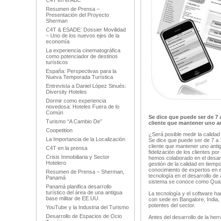
C4T en el ABC
Resumen de Prensa –
Presentación del Proyecto
Sherman
C4T & ESADE: Dossier Movilidad
– Uno de los nuevos ejes de la
economía
La experiencia cinematográfica
como potenciador de destinos
turísticos
España: Perspectivas para la
Nueva Temporada Turística
Entrevista a Daniel López Sinués:
Diversity Hoteles
Dormir como experiencia
novedosa: Hoteles Fuera de lo
Común
Se dice que puede ser de 7
Turismo “A Cambio De”
cliente que mantener uno an
Coopetition
¿Será posible medir la calidad 
La Importancia de la Localización
Se dice que puede ser de 7 a
cliente que mantener uno antig
C4T en la prensa
fidelización de los clientes por
Crisis Inmobiliaria y Sector
hemos colaborado en el desarr
Hotelero
gestión de la calidad en tiemp
conocimiento de expertos en el 
Resumen de Prensa – Sherman,
tecnología en el desarrollo de
Panamá
sistema se conoce como Qualit
Panamá planifica desarrollo
turístico del área de una antigua
La tecnología y el software ha
base militar de EE.UU.
con sede en Bangalore, India,
potentes del sector.
YouTube y la Industria del Turismo
Desarrollo de Espacios de Ocio
Antes del desarrollo de la herr