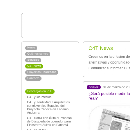
C4T News
Home
Quiénes somos
Creemos en la difusión de
Servicios
alternativas y oportunida
C4T News
Comunicar e Informar. Bu
Proyectos Realizados
Contacto
Articulo
31 de marzo de 20
Descargas en PDF
¿Será posible medir la
C4T y los medios
real?
C4T y Jordi Marce Arquitectos
concluyen los Estudios del
Proyecto Cabeca en Encamp,
Andorrra
C4T cierra con éxito el Proceso
de Búsqueda de operador para
Finesterre Suites en Panamá