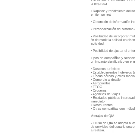
• Medición de la calidad del se
la empresa
• Rapidez y rendimiento del se
en tiempo real
• Obtención de información in
• Personalización del sistema
• Posibilidad de incorporar múl
fin de medir la calidad en di
actividad.
• Posibilidad de ajustar el crit
Tipos de compañías y servicio
un impacto significativo en el 
• Destinos turísticos
• Establecimientos hoteleros (
• Líneas aéreas y otros medio
• Comercio al detalle
• Aeropuertos
• TTOO
• Cruceros
• Agencias de Viajes
• Entidades públicas interesad
inmediato
• Restaurantes
• Otras compañías con múltipl
Ventajas de QIA
• El uso de QIA se adapta a l
de servicios del usuario sea c
a realizar.