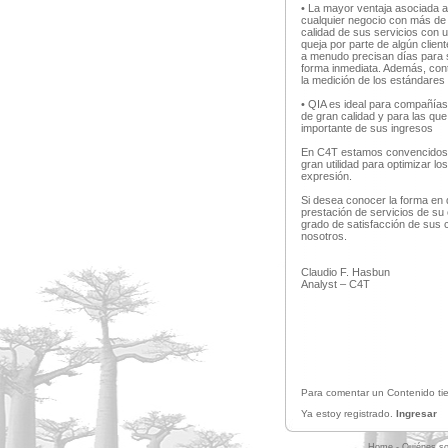
• La mayor ventaja asociada al
cualquier negocio con más de 
calidad de sus servicios con 
queja por parte de algún clien
a menudo precisan días para s
forma inmediata. Además, contr
la medición de los estándares 
• QIA es ideal para compañías
de gran calidad y para las que
importante de sus ingresos
En C4T estamos convencidos q
gran utilidad para optimizar l
expresión.
Si desea conocer la forma en q
prestación de servicios de su
grado de satisfacción de sus 
nosotros.
Claudio F. Hasbun
Analyst – C4T
Para comentar un Contenido tie
Ya estoy registrado.
Ingresar
Home
-
Quiénes s