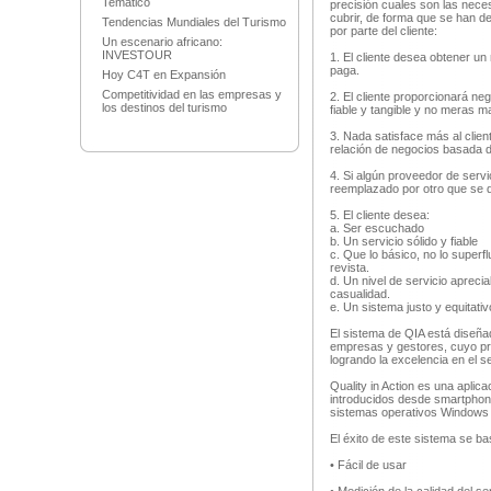
Temático
precisión cuales son las nece
cubrir, de forma que se han d
Tendencias Mundiales del Turismo
por parte del cliente:
Un escenario africano:
INVESTOUR
1. El cliente desea obtener un 
paga.
Hoy C4T en Expansión
Competitividad en las empresas y
2. El cliente proporcionará ne
los destinos del turismo
fiable y tangible y no meras m
3. Nada satisface más al clien
relación de negocios basada de
4. Si algún proveedor de servi
reemplazado por otro que se q
5. El cliente desea:
a. Ser escuchado
b. Un servicio sólido y fiable
c. Que lo básico, no lo superf
revista.
d. Un nivel de servicio apreci
casualidad.
e. Un sistema justo y equitativ
El sistema de QIA está diseña
empresas y gestores, cuyo prin
logrando la excelencia en el se
Quality in Action es una aplic
introducidos desde smartphone
sistemas operativos Windows M
El éxito de este sistema se ba
• Fácil de usar