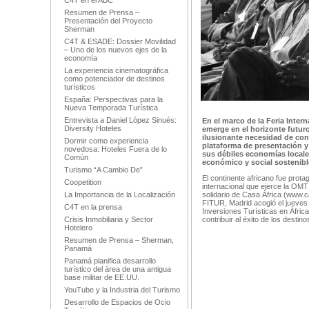
C4T en el ABC
Resumen de Prensa –
Presentación del Proyecto
Sherman
C4T & ESADE: Dossier Movilidad
– Uno de los nuevos ejes de la
economía
La experiencia cinematográfica
como potenciador de destinos
turísticos
España: Perspectivas para la
Nueva Temporada Turística
Entrevista a Daniel López Sinués:
En el marco de la Feria Intern
Diversity Hoteles
emerge en el horizonte futuro
ilusionante necesidad de conv
Dormir como experiencia
plataforma de presentación y 
novedosa: Hoteles Fuera de lo
sus débiles economías locale
Común
económico y social sostenibl
Turismo “A Cambio De”
El continente africano fue prot
Coopetition
internacional que ejerce la OM
La Importancia de la Localización
solidario de Casa África (www.c
FITUR, Madrid acogió el jueves 
C4T en la prensa
Inversiones Turísticas en Áfric
Crisis Inmobiliaria y Sector
contribuir al éxito de los destin
Hotelero
Resumen de Prensa – Sherman,
Panamá
Panamá planifica desarrollo
turístico del área de una antigua
base militar de EE.UU.
YouTube y la Industria del Turismo
Desarrollo de Espacios de Ocio