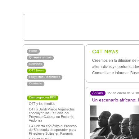
C4T News
Home
Quiénes somos
Creemos en la difusión de i
Servicios
alternativas y oportunidad
C4T News
Comunicar e Informar. Busc
Proyectos Realizados
Contacto
Artículo
27 de enero de 2010
Descargas en PDF
Un escenario africano
C4T y los medios
C4T y Jordi Marce Arquitectos
concluyen los Estudios del
Proyecto Cabeca en Encamp,
Andorrra
C4T cierra con éxito el Proceso
de Búsqueda de operador para
Finesterre Suites en Panamá