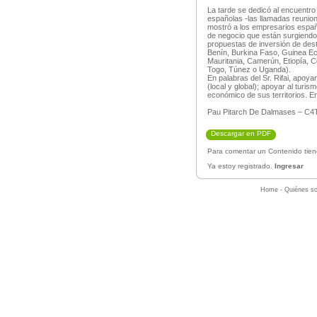
La tarde se dedicó al encuentro
españolas -las llamadas reunio
mostró a los empresarios españo
de negocio que están surgiendo p
propuestas de inversión de des
Benín, Burkina Faso, Guinea Ec
Mauritania, Camerún, Etiopía, C
Togo, Túnez o Uganda).
En palabras del Sr. Rifai, apoya
(local y global); apoyar al turism
económico de sus territorios. En
Pau Pitarch De Dalmases – C4
Descargar en PDF
Para comentar un Contenido tiene
Ya estoy registrado.
Ingresar
Home
-
Quiénes s