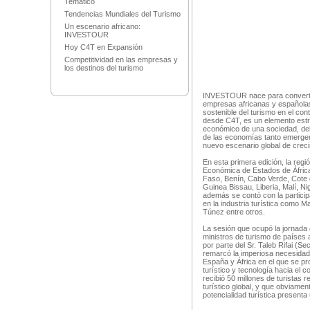
Temático
Tendencias Mundiales del Turismo
Un escenario africano:
INVESTOUR
Hoy C4T en Expansión
Competitividad en las empresas y
los destinos del turismo
INVESTOUR nace para convertir
empresas africanas y españolas 
sostenible del turismo en el co
desde C4T, es un elemento estrat
económico de una sociedad, deb
de las economías tanto emerge
nuevo escenario global de crec
En esta primera edición, la regi
Económica de Estados de Áfric
Faso, Benín, Cabo Verde, Cote 
Guinea Bissau, Liberia, Malí, Ni
además se contó con la particip
en la industria turística como 
Túnez entre otros.
La sesión que ocupó la jornada 
ministros de turismo de países 
por parte del Sr. Taleb Rifai (S
remarcó la imperiosa necesidad
España y África en el que se p
turístico y tecnología hacia el 
recibió 50 millones de turistas 
turístico global, y que obviamen
potencialidad turística present